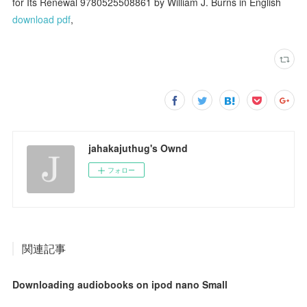
for Its Renewal 9780525508861 by William J. Burns in English
download pdf
,
jahakajuthug's Ownd
フォロー
関連記事
Downloading audiobooks on ipod nano Small