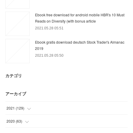
Ebook free download for android mobile HBR's 10 Must
Reads on Diversity (with bonus article
2021.05.28 05:51
Ebook gratis download deutsch Stock Trader's Almanac
2019
2021.05.28 05:50
カテゴリ
アーカイブ
2021
(
129
)
(
39
)
2020
(
63
)