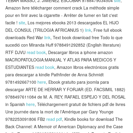
TEBAR MASSO, J. JIMENEZ ESCOBAR 9788479034504
site
,
Amazon livre télécharger comment crack La méthode simple
pour en finir avec la cigarette - Arrêter de fumer en fait c'est
facile !
site
, Los mejores ebooks 2013 descargados EL HIJO
DEL CONSUL (TRILOGIA AFRICANUS 1)
link
, Free full ebook
downloads Red War
link
, Text book download free Todo lo que
sucedió con Miranda Huff 9788491292852 (English literature)
RTF DJVU
read book
, Descargar libros a iphone amazon
MACROPATOLOGIA:MANUAL Y ATLAS PARA MEDICOS Y
ESTUDIANTES
read book
, Amazon libros electrónicos gratis
para descargar a kindle Pathfinder de Anna Schmidt
9781492667100
here
, Ebook gratuito para joomla para
descargar ARTE DE HERRAR Y FORJAR (ED. FACSIMIL 1882)
9788497611084 de M. A. REY, RAFAEL ESPEJO Y DEL ROSAL
in Spanish
here
, Téléchargement gratuit de fichiers pdf de livres
Une journée dans la mort de l'Amérique par Gary Younge
9782253091806 FB2
read pdf
, Kindle books for download The
Back Channel: A Memoir of American Diplomacy and the Case