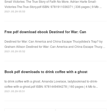
Small Victories: The True Story of Faith No More. Adrian Harte Small-
Victories-The-True-Story.pdf ISBN: 9781911036371 | 336 pages | 9 Mb ...
2021.05.29 05:53
Free pdf download ebook Destined for War: Can
Destined for War: Can America and China Escape Thucydides's Trap? by
Graham Allison Destined for War: Can America and China Escape Thucy…
2021.05.29 05:52
Book pdf downloads to drink coffee with a ghost
to drink coffee with a ghost. Amanda Lovelace, ladybookmad to-drink-
coffee-with-a-ghost.pdf ISBN: 9781449494278 | 160 pages | 4 Mb to...
2021.05.29 05:51